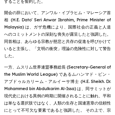
することを誓約した。
開会の辞において、アンワル・イブラヒム・マレーシア首
相 (H.E. Dato' Seri Anwar Ibrahim, Prime Minister of
Malaysia) は、ガザ危機により、国際社会の正義と人道
へのコミットメントの深刻な喪失が露呈したと強調した。
同首相は、あらゆる宗教が慈悲と共存の促進を呼びかけて
いると主張し、「文明の衝突」理論の危険性に対して警告
した。
一方、ムスリム世界連盟事務総長 (Secretary-General of
the Muslim World League) であるムハンマド・ビン・
アブドゥルカリーム・アルイーサ博士 (H.E. Sheikh. Dr.
Mohammed bin Abdulkarim Al-Issa) は、同サミットが
現代史における異例の時期に開催されることに触れ、平和
は単なる選択肢ではなく、人類の生存と国連憲章の信頼性
にとって不可欠な要素であると強調した。 その上で、宗