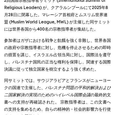
2回国際宗教指導者サミット (International Summit of
Religious Leaders) が、クアラルンプールにて2025年8
月28日に閉幕した。マレーシア首相府とムスリム世界連
盟 (Muslim World League, MWL) が主催した同サミット
には世界各国から400名の宗教指導者が集結した。
参加者はガザにおける戦争と飢餓を強く非難し、世界各国
の政府や宗教指導者に対し、危機を停止させるための即時
の措置を講じ、イスラエル占領当局に対し、国際法を遵守
し、パレスチナ国民の正当な権利を保障し、関連する国際
決議に従って独立国家を樹立するよう強く求めた。
同サミットでは、サウジアラビアとフランスがニューヨー
クの国連で主催した、
パレスチナ問題の平和的解決および
二国家解決の実現のためのハイレベル国際会議
の最終的文
書への支持が再確認された。 宗教指導者は、この文書へ
の支持を集めるため、自らの精神的・社会的影響力を行使